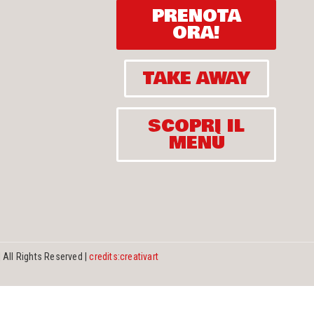
PRENOTA
ORA!
TAKE AWAY
SCOPRI IL
MENÙ
All Rights Reserved |
credits:creativart