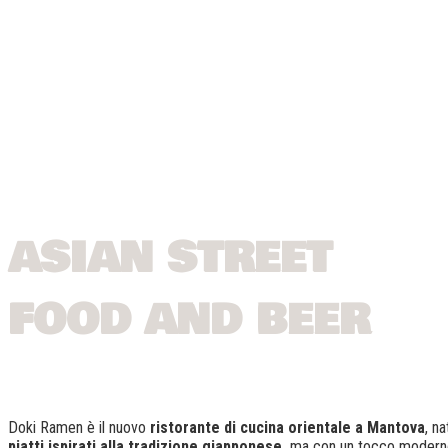
ASIAN STREET
FOOD AND BEER
Doki Ramen è il nuovo
ristorante di cucina orientale a Mantova
, n
piatti ispirati alla tradizione giapponese,
ma con un tocco moderno.