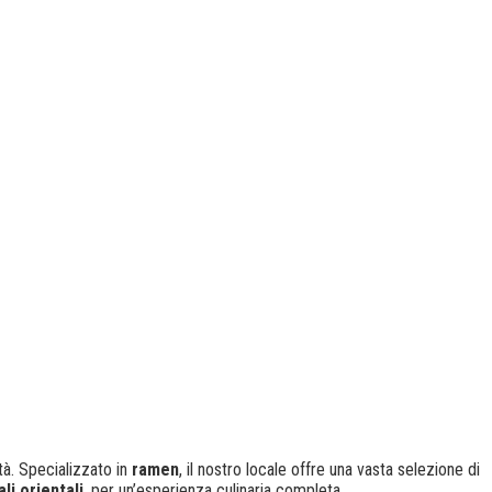
ttà. Specializzato in
ramen
, il nostro locale offre una vasta selezione di
ali orientali
, per un’esperienza culinaria completa.