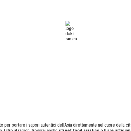
ato per portare i sapori autentici dell’Asia direttamente nel cuore della ci
 Oltre al ramen, troverai anche
street food asiatico
e
birre artigian